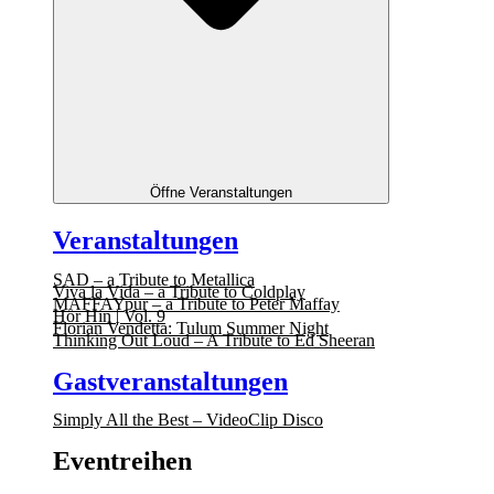
Öffne Veranstaltungen
Veranstaltungen
SAD – a Tribute to Metallica
Viva la Vida – a Tribute to Coldplay
MAFFAYpur – a Tribute to Peter Maffay
Hör Hin | Vol. 9
Florian Vendetta: Tulum Summer Night
Thinking Out Loud – A Tribute to Ed Sheeran
Gastveranstaltungen
Simply All the Best – VideoClip Disco
Eventreihen