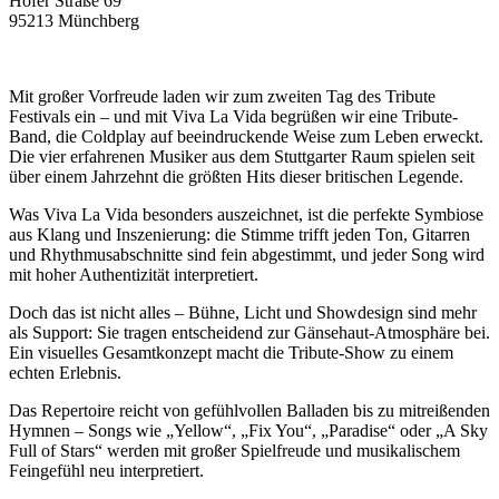
Hofer Straße 69
95213 Münchberg
Mit großer Vorfreude laden wir zum zweiten Tag des Tribute
Festivals ein – und mit Viva La Vida begrüßen wir eine Tribute-
Band, die Coldplay auf beeindruckende Weise zum Leben erweckt.
Die vier erfahrenen Musiker aus dem Stuttgarter Raum spielen seit
über einem Jahrzehnt die größten Hits dieser britischen Legende.
Was Viva La Vida besonders auszeichnet, ist die perfekte Symbiose
aus Klang und Inszenierung: die Stimme trifft jeden Ton, Gitarren
und Rhythmusabschnitte sind fein abgestimmt, und jeder Song wird
mit hoher Authentizität interpretiert.
Doch das ist nicht alles – Bühne, Licht und Showdesign sind mehr
als Support: Sie tragen entscheidend zur Gänsehaut-Atmosphäre bei.
Ein visuelles Gesamtkonzept macht die Tribute-Show zu einem
echten Erlebnis.
Das Repertoire reicht von gefühlvollen Balladen bis zu mitreißenden
Hymnen – Songs wie „Yellow“, „Fix You“, „Paradise“ oder „A Sky
Full of Stars“ werden mit großer Spielfreude und musikalischem
Feingefühl neu interpretiert.