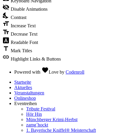
Keyboard Navigation
visibility_off
Disable Animations
nights_stay
Contrast
format_size
Increase Text
text_fields
Decrease Text
font_download
Readable Font
title
Mark Titles
link
Highlight Links & Buttons
favorite
Powered with
Love
by
Codenroll
Startseite
Aktuelles
Veranstaltungen
Onlineshop
Eventreihen
Tribute Festival
Hör Hin
Münchberger Krimi-Herbst
zamg´hockt
1. Bayerische Kniffel® Meisterschaft