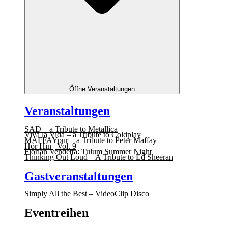
Öffne Veranstaltungen
Veranstaltungen
SAD – a Tribute to Metallica
Viva la Vida – a Tribute to Coldplay
MAFFAYpur – a Tribute to Peter Maffay
Hör Hin | Vol. 9
Florian Vendetta: Tulum Summer Night
Thinking Out Loud – A Tribute to Ed Sheeran
Gastveranstaltungen
Simply All the Best – VideoClip Disco
Eventreihen