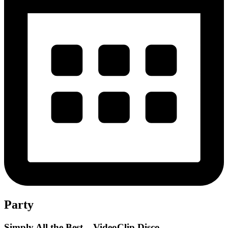
Party
Simply All the Best – VideoClip Disco