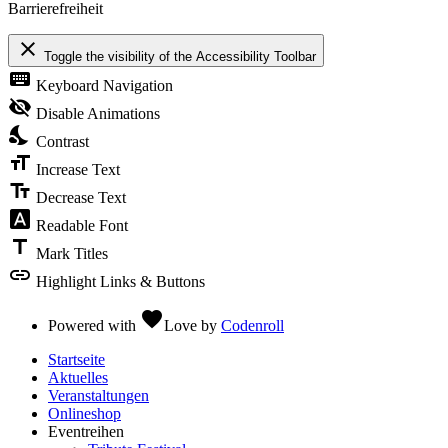
Barrierefreiheit
close
Toggle the visibility of the Accessibility Toolbar
keyboard
Keyboard Navigation
visibility_off
Disable Animations
nights_stay
Contrast
format_size
Increase Text
text_fields
Decrease Text
font_download
Readable Font
title
Mark Titles
link
Highlight Links & Buttons
favorite
Powered with
Love
by
Codenroll
Startseite
Aktuelles
Veranstaltungen
Onlineshop
Eventreihen