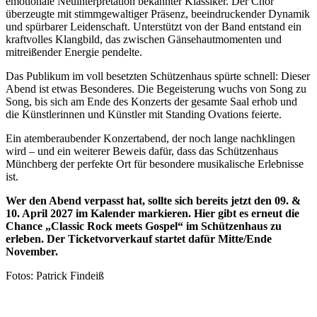
emotionale Neuinterpretation bekannter Klassiker. Der Chor
überzeugte mit stimmgewaltiger Präsenz, beeindruckender Dynamik
und spürbarer Leidenschaft. Unterstützt von der Band entstand ein
kraftvolles Klangbild, das zwischen Gänsehautmomenten und
mitreißender Energie pendelte.
Das Publikum im voll besetzten Schützenhaus spürte schnell: Dieser
Abend ist etwas Besonderes. Die Begeisterung wuchs von Song zu
Song, bis sich am Ende des Konzerts der gesamte Saal erhob und
die Künstlerinnen und Künstler mit Standing Ovations feierte.
Ein atemberaubender Konzertabend, der noch lange nachklingen
wird – und ein weiterer Beweis dafür, dass das Schützenhaus
Münchberg der perfekte Ort für besondere musikalische Erlebnisse
ist.
Wer den Abend verpasst hat, sollte sich bereits jetzt den 09. &
10. April 2027 im Kalender markieren. Hier gibt es erneut die
Chance „Classic Rock meets Gospel“ im Schützenhaus zu
erleben. Der Ticketvorverkauf startet dafür Mitte/Ende
November.
Fotos: Patrick Findeiß