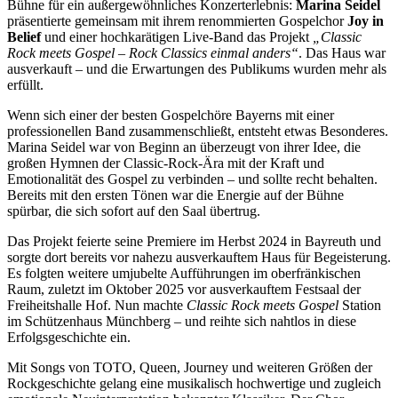
Bühne für ein außergewöhnliches Konzerterlebnis:
Marina Seidel
präsentierte gemeinsam mit ihrem renommierten Gospelchor
Joy in
Belief
und einer hochkarätigen Live-Band das Projekt
„Classic
Rock meets Gospel – Rock Classics einmal anders“
. Das Haus war
ausverkauft – und die Erwartungen des Publikums wurden mehr als
erfüllt.
Wenn sich einer der besten Gospelchöre Bayerns mit einer
professionellen Band zusammenschließt, entsteht etwas Besonderes.
Marina Seidel war von Beginn an überzeugt von ihrer Idee, die
großen Hymnen der Classic-Rock-Ära mit der Kraft und
Emotionalität des Gospel zu verbinden – und sollte recht behalten.
Bereits mit den ersten Tönen war die Energie auf der Bühne
spürbar, die sich sofort auf den Saal übertrug.
Das Projekt feierte seine Premiere im Herbst 2024 in Bayreuth und
sorgte dort bereits vor nahezu ausverkauftem Haus für Begeisterung.
Es folgten weitere umjubelte Aufführungen im oberfränkischen
Raum, zuletzt im Oktober 2025 vor ausverkauftem Festsaal der
Freiheitshalle Hof. Nun machte
Classic Rock meets Gospel
Station
im Schützenhaus Münchberg – und reihte sich nahtlos in diese
Erfolgsgeschichte ein.
Mit Songs von TOTO, Queen, Journey und weiteren Größen der
Rockgeschichte gelang eine musikalisch hochwertige und zugleich