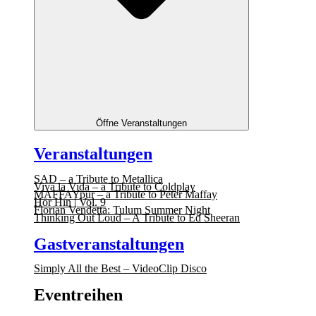
Öffne Veranstaltungen
Veranstaltungen
SAD – a Tribute to Metallica
Viva la Vida – a Tribute to Coldplay
MAFFAYpur – a Tribute to Peter Maffay
Hör Hin | Vol. 9
Florian Vendetta: Tulum Summer Night
Thinking Out Loud – A Tribute to Ed Sheeran
Gastveranstaltungen
Simply All the Best – VideoClip Disco
Eventreihen