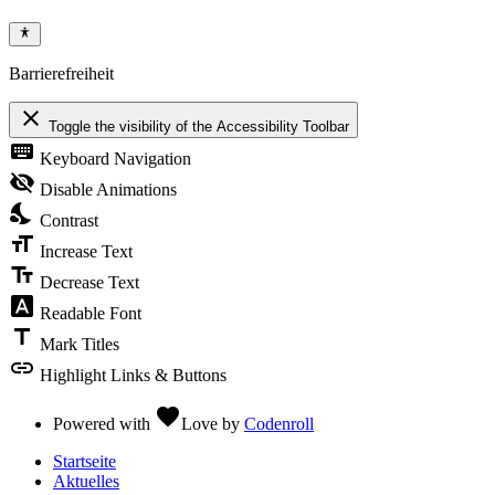
Barrierefreiheit
close
Toggle the visibility of the Accessibility Toolbar
keyboard
Keyboard Navigation
visibility_off
Disable Animations
nights_stay
Contrast
format_size
Increase Text
text_fields
Decrease Text
font_download
Readable Font
title
Mark Titles
link
Highlight Links & Buttons
favorite
Powered with
Love
by
Codenroll
Startseite
Aktuelles