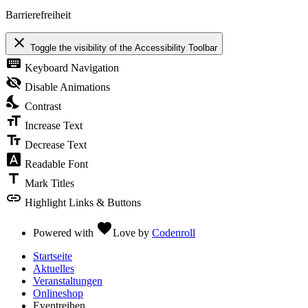
Barrierefreiheit
close
Toggle the visibility of the Accessibility Toolbar
keyboard
Keyboard Navigation
visibility_off
Disable Animations
nights_stay
Contrast
format_size
Increase Text
text_fields
Decrease Text
font_download
Readable Font
title
Mark Titles
link
Highlight Links & Buttons
favorite
Powered with
Love
by
Codenroll
Startseite
Aktuelles
Veranstaltungen
Onlineshop
Eventreihen