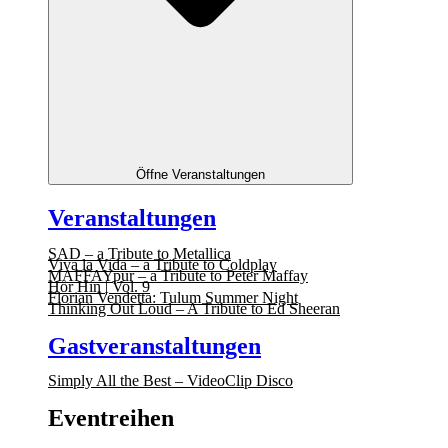
Öffne Veranstaltungen
Veranstaltungen
SAD – a Tribute to Metallica
Viva la Vida – a Tribute to Coldplay
MAFFAYpur – a Tribute to Peter Maffay
Hör Hin | Vol. 9
Florian Vendetta: Tulum Summer Night
Thinking Out Loud – A Tribute to Ed Sheeran
Gastveranstaltungen
Simply All the Best – VideoClip Disco
Eventreihen