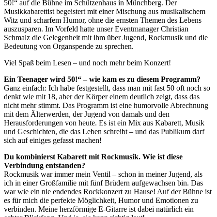
50!“ auf die Bühne im Schützenhaus in Münchberg. Der
Musikkabarettist begeistert mit einer Mischung aus musikalischem
Witz und scharfem Humor, ohne die ernsten Themen des Lebens
auszusparen. Im Vorfeld hatte unser Eventmanager Christian
Schmalz die Gelegenheit
mit ihm über Jugend, Rockmusik und die
Bedeutung von Organspende zu sprechen.
Viel Spaß beim Lesen – und noch mehr beim Konzert!
Ein Teenager wird 50!“ – wie kam es zu diesem Programm?
Ganz einfach: Ich habe festgestellt, dass man mit fast 50 oft noch so
denkt wie mit 18, aber der Körper einem deutlich zeigt, dass das
nicht mehr stimmt. Das Programm ist eine humorvolle Abrechnung
mit dem Älterwerden, der Jugend von damals und den
Herausforderungen von heute. Es ist ein Mix aus Kabarett, Musik
und Geschichten, die das Leben schreibt – und das Publikum darf
sich auf einiges gefasst machen!
Du kombinierst Kabarett mit Rockmusik. Wie ist diese
Verbindung entstanden?
Rockmusik war immer mein Ventil – schon in meiner Jugend, als
ich in einer Großfamilie mit fünf Brüdern aufgewachsen bin. Das
war wie ein nie endendes Rockkonzert zu Hause! Auf der Bühne ist
es für mich die perfekte Möglichkeit, Humor und Emotionen zu
verbinden. Meine herzförmige E-Gitarre ist dabei natürlich ein