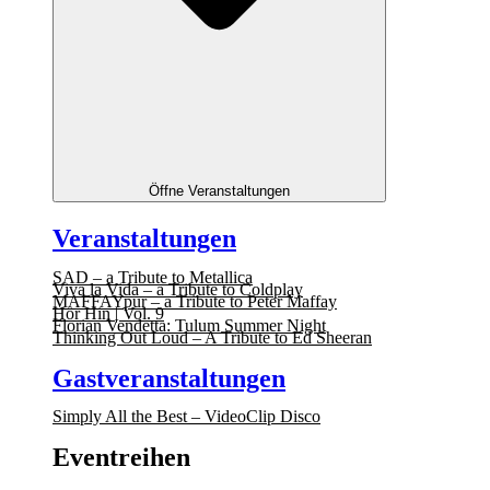
Öffne Veranstaltungen
Veranstaltungen
SAD – a Tribute to Metallica
Viva la Vida – a Tribute to Coldplay
MAFFAYpur – a Tribute to Peter Maffay
Hör Hin | Vol. 9
Florian Vendetta: Tulum Summer Night
Thinking Out Loud – A Tribute to Ed Sheeran
Gastveranstaltungen
Simply All the Best – VideoClip Disco
Eventreihen