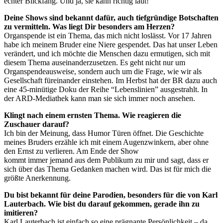
echter Blickfang. Und ja, sie kann richtig laut!
Deine Shows sind bekannt dafür, auch tiefgründige Botschaften
zu vermitteln. Was liegt Dir besonders am Herzen?
Organspende ist ein Thema, das mich nicht loslässt. Vor 17 Jahren
habe ich meinem Bruder eine Niere gespendet. Das hat unser Leben
verändert, und ich möchte die Menschen dazu ermutigen, sich mit
diesem Thema auseinanderzusetzen. Es geht nicht nur um
Organspendeausweise, sondern auch um die Frage, wie wir als
Gesellschaft füreinander einstehen. Im Herbst hat der BR dazu auch
eine 45-minütige Doku der Reihe “Lebenslinien” ausgestrahlt. In
der ARD-Mediathek kann man sie sich immer noch ansehen.
Klingt nach einem ernsten Thema. Wie reagieren die
Zuschauer darauf?
Ich bin der Meinung, dass Humor Türen öffnet. Die Geschichte
meines Bruders erzähle ich mit einem Augenzwinkern, aber ohne
den Ernst zu verlieren. Am Ende der Show
kommt immer jemand aus dem Publikum zu mir und sagt, dass er
sich über das Thema Gedanken machen wird. Das ist für mich die
größte Anerkennung.
Du bist bekannt für deine Parodien, besonders für die von Karl
Lauterbach. Wie bist du darauf gekommen, gerade ihn zu
imitieren?
Karl Lauterbach ist einfach so eine prägnante Persönlichkeit – da