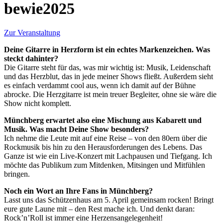
bewie2025
Zur Veranstaltung
Deine Gitarre in Herzform ist ein echtes Markenzeichen. Was
steckt dahinter?
Die Gitarre steht für das, was mir wichtig ist: Musik, Leidenschaft
und das Herzblut, das in jede meiner Shows fließt. Außerdem sieht
es einfach verdammt cool aus, wenn ich damit auf der Bühne
abrocke. Die Herzgitarre ist mein treuer Begleiter, ohne sie wäre die
Show nicht komplett.
Münchberg erwartet also eine Mischung aus Kabarett und
Musik. Was macht Deine Show besonders?
Ich nehme die Leute mit auf eine Reise – von den 80ern über die
Rockmusik bis hin zu den Herausforderungen des Lebens. Das
Ganze ist wie ein Live-Konzert mit Lachpausen und Tiefgang. Ich
möchte das Publikum zum Mitdenken, Mitsingen und Mitfühlen
bringen.
Noch ein Wort an Ihre Fans in Münchberg?
Lasst uns das Schützenhaus am 5. April gemeinsam rocken! Bringt
eure gute Laune mit – den Rest mache ich. Und denkt daran:
Rock’n’Roll ist immer eine Herzensangelegenheit!