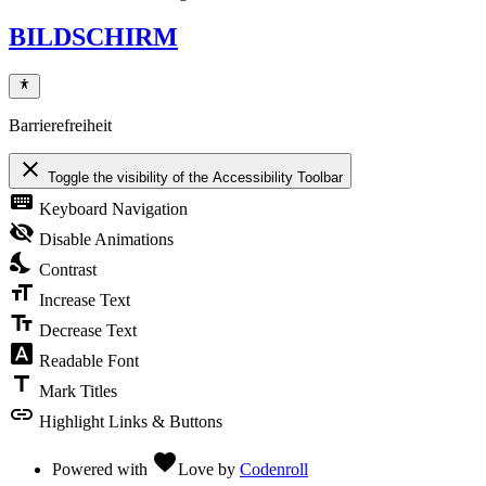
BILDSCHIRM
Barrierefreiheit
close
Toggle the visibility of the Accessibility Toolbar
keyboard
Keyboard Navigation
visibility_off
Disable Animations
nights_stay
Contrast
format_size
Increase Text
text_fields
Decrease Text
font_download
Readable Font
title
Mark Titles
link
Highlight Links & Buttons
favorite
Powered with
Love
by
Codenroll